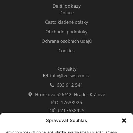
Další odkazy
Dotace
Často kladené otázky
Obchodní podmínky
Ochrana osobních údajů
Cookies
Kontakty
info@fve-system.cz
603 912 541
Hronkova 526/42, Hradec Králové
IČO: 17638925
DIČ: CZ17638925
Spravovat Souhlas
Naše další projekty
Abychom poskytli co nejlepší služby, používáme k ukládání a/nebo